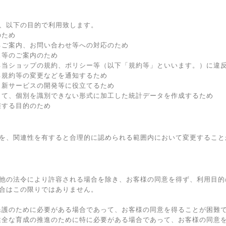
、以下の目的で利用致します。
のため
るご案内、お問い合わせ等への対応のため
ス等のご案内のため
る当ショップの規約、ポリシー等（以下「規約等」といいます。）に違
る規約等の変更などを通知するため
、新サービスの開発等に役立てるため
して、個別を識別できない形式に加工した統計データを作成するため
随する目的のため
を、関連性を有すると合理的に認められる範囲内において変更すること
他の法令により許容される場合を除き、お客様の同意を得ず、利用目的
合はこの限りではありません。
保護のために必要がある場合であって、お客様の同意を得ることが困難
健全な育成の推進のために特に必要がある場合であって、お客様の同意