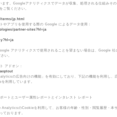
ています。Googleアナリティクスでデータが収集、処理される仕組みその
をご覧ください。
/terms/jp.html
イトやアプリを使用する際の Google によるデータ使用：
ologies/partner-sites?hl=ja
cy?hl=ja
ogle アナリティクスで使用されることを望まない場合は、Google 社の
ださい。
ウト アドオン：
gaoptout
Analyticsの広告向けの機能」を有効にしており、下記の機能を利用し、広告
kieを利用しています。
ザー属性レポートとユーザー属性レポートとインタレスト レポート
e AnalyticsのCookieを利用して、お客様の年齢・性別・閲覧履歴
っております。