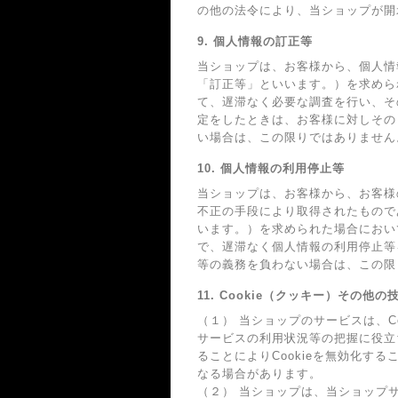
の他の法令により、当ショップが開
9. 個人情報の訂正等
当ショップは、お客様から、個人情
「訂正等」といいます。）を求めら
て、遅滞なく必要な調査を行い、そ
定をしたときは、お客様に対しその
い場合は、この限りではありません
10. 個人情報の利用停止等
当ショップは、お客様から、お客様
不正の手段により取得されたもので
います。）を求められた場合におい
で、遅滞なく個人情報の利用停止等
等の義務を負わない場合は、この限
11. Cookie（クッキー）その他
（１） 当ショップのサービスは、
サービスの利用状況等の把握に役立
ることによりCookieを無効化す
なる場合があります。
（２） 当ショップは、当ショップサ