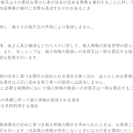
団体又はその委託を受けた者が法令の定める事務を遂行することに対し
当該事務の遂行に支障を及ぼすおそれがあるとき
得し、偽りその他不正の手段により取得しません。
壊、改ざん及び漏洩などのリスクに対して、個人情報の安全管理が図ら
。また、当ショップは、個人情報の取扱いの全部又は一部を委託する場
切な監督を行います。
他の法令に基づき開示が認められる場合を除くほか、あらかじめお客様
る場合は上記に定める第三者への提供には該当しません。
成に必要な範囲内において個人情報の取扱いの全部又は一部を委託する
業の承継に伴って個人情報が提供される場合
づき共同利用する場合
報保護法の定めに基づき個人情報の開示を求められたときは、お客様ご
示を行います（当該個人情報が存在しないときにはその旨を通知いたし