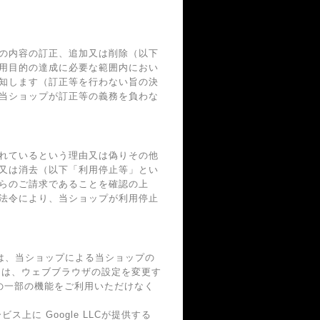
の内容の訂正、追加又は削除（以下
用目的の達成に必要な範囲内におい
知します（訂正等を行わない旨の決
当ショップが訂正等の義務を負わな
れているという理由又は偽りその他
又は消去（以下「利用停止等」とい
らのご請求であることを確認の上
法令により、当ショップが利用停止
術は、当ショップによる当ショップの
ーは、ウェブブラウザの設定を変更す
スの一部の機能をご利用いただけなく
に Google LLCが提供する