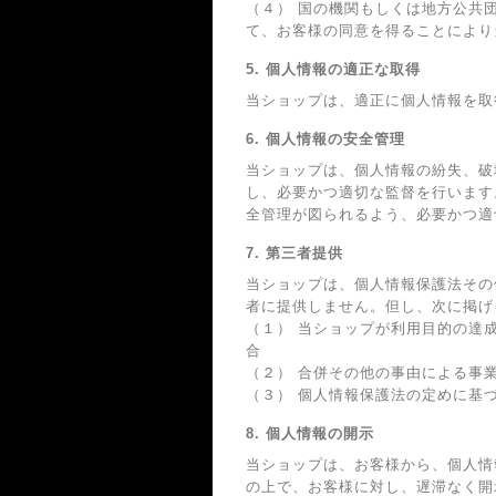
（４） 国の機関もしくは地方公共
て、お客様の同意を得ることにより
5. 個人情報の適正な取得
当ショップは、適正に個人情報を取
6. 個人情報の安全管理
当ショップは、個人情報の紛失、破
し、必要かつ適切な監督を行います
全管理が図られるよう、必要かつ適
7. 第三者提供
当ショップは、個人情報保護法その
者に提供しません。但し、次に掲げ
（１） 当ショップが利用目的の達
合
（２） 合併その他の事由による事
（３） 個人情報保護法の定めに基
8. 個人情報の開示
当ショップは、お客様から、個人情
の上で、お客様に対し、遅滞なく開