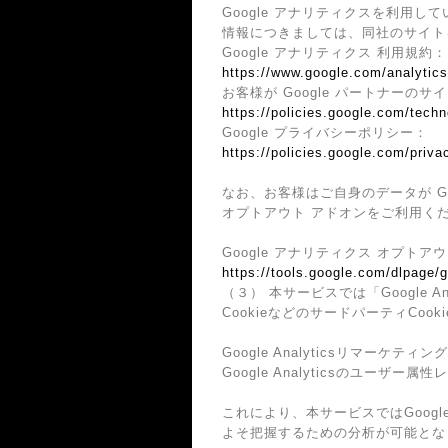
Google アナリティクスを利用し
情報につきましては、同社のサイト
Google アナリティクス 利用規約：
https://www.google.com/analytics
お客様が Google パートナーのサ
https://policies.google.com/techn
Google プライバシーポリシー：
https://policies.google.com/priva
なお、お客様はご自身のデータが Go
オプトアウト アドオンをご利用く
Google アナリティクス オプトア
https://tools.google.com/dlpage/
（３） 本サービスでは「Google 
CookieなどのサードパーティCoo
Google Analyticsリマーケティング
Google Analyticsのユー
これにより、本サービスではGoogl
よそ把握するための分析が可能とな