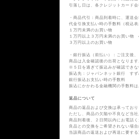
引落し日は、各クレジットカード会
・商品代引：商品到着時に、運送会
代金引換支払い時の手数料（税込表
１万円未満のお買い物 
１万円以上３万円未満のお買い物 4
３万円以上のお買い物 
・銀行振込（前払い）：ご注文後、
商品は入金確認後の出荷となります
※５日を過ぎて振込みが確認できな
振込先：ジャパンネット銀行 すずめ
銀行振込お支払い時の手数料
振込にかかわる金融機関の手数料は
返品について
商品の返品および交換は承っており
ただし、商品の欠陥や不良など当社
商品到着後、２日間以内にお電話く
良品との交換をご希望されない場合
当該商品の返送および再送に要する