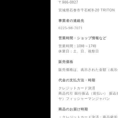
〒986-0827
宮城県石巻市千石町8-20 TRITON 
事業者の連絡先
営業時間・ショップ情報など
営業時間：10時～17時
休業日：土、日、祝祭日
販売価格
販売価格は、表示された金額（表示
代金の支払方法・時期
クレジットカード決済
商品代引 銀行振込（前払い） 振込先
ヤ）フィッシャーマンジャパン
商品のお届け時期
・クレジットカード決済：商品発送